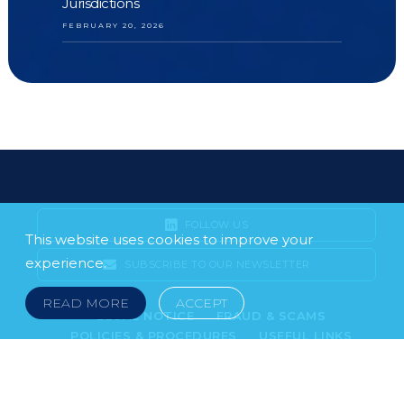
Jurisdictions
FEBRUARY 20, 2026
FOLLOW US
This website uses cookies to improve your
experience.
SUBSCRIBE TO OUR NEWSLETTER
READ MORE
ACCEPT
LEGAL NOTICE
FRAUD & SCAMS
POLICIES & PROCEDURES
USEFUL LINKS
YOUR FEEDBACK
© 2026 DOKLESTIC REPIC & GAJIN Z.A.K. · SERBIA: